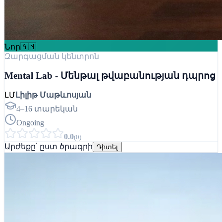
Նոր
🇦🇲
Զարգացման կենտրոն
Mental Lab - Մենթալ թվաբանության դպրոց
ԼՄ
Լիլիթ Մաթևոսյան
4–16 տարեկան
Ongoing
0.0
(
0
)
Արժեքը՝ ըստ ծրագրի
Դիտել