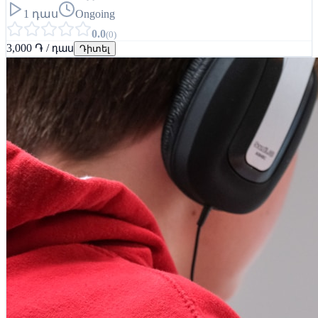
1 դաս
Ongoing
0.0
(
0
)
3,000 ֏ / դաս
Դիտել