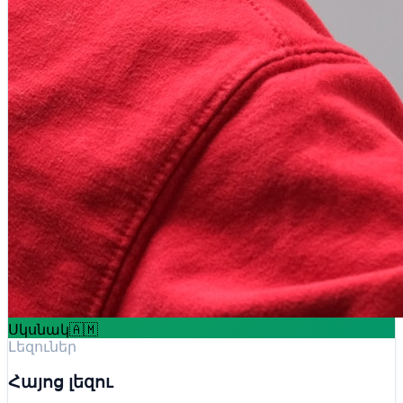
Սկսնակ
🇦🇲
Լեզուներ
Հայոց լեզու