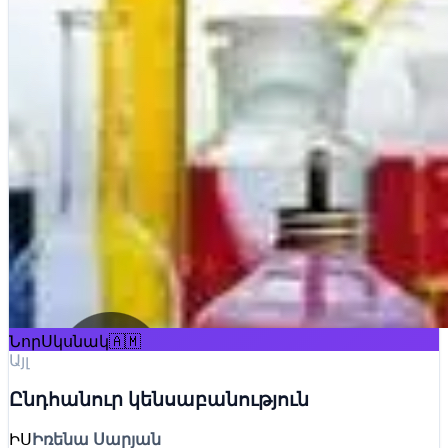
Նոր
Սկսնակ
🇦🇲
Այլ
Ընդհանուր կենսաբանություն
ԻՍ
Իռենա Սարյան