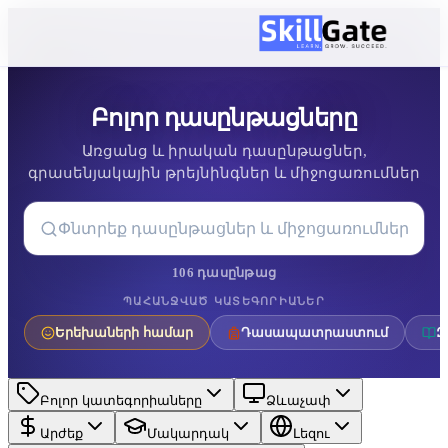
Բոլոր դասընթացները
Առցանց և իրական դասընթացներ,
գրասենյակային թրեյնինգներ և միջոցառումներ
106 դասընթաց
ՊԱՀԱՆՋՎԱԾ ԿԱՏԵԳՈՐԻԱՆԵՐ
Երեխաների համար
Դասապատրաստում
Զ
Բոլոր կատեգորիաները
Ձևաչափ
Արժեք
Մակարդակ
Լեզու