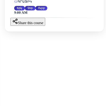
ԳՐԱՖԻԿ
Երկ
Չոր
Ուրբ
9:00 AM
Share this course