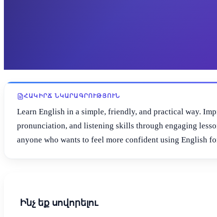
ՀԱԿԻՐՃ ՆԿԱՐԱԳՐՈՒԹՅՈՒՆ
Learn English in a simple, friendly, and practical way. I
pronunciation, and listening skills through engaging lesson
anyone who wants to feel more confident using English for 
Ինչ եք սովորելու