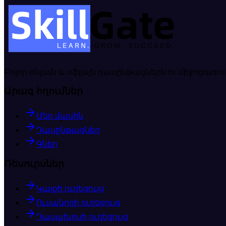
Բոլոր օնլայն և օֆլայն դասընթացներն ու միջոցառո
Արագ հղումներ
Մեր մասին
ԸՆԹԱՑՔՈՒՄ Է
Դասընթացներ
Առցանց
🇬🇧
Գներ
Ռեսուրսներ
Կայքի ուղեցույց
Ուսանողի ուղեցույց
Դասախոսի ուղեցույց