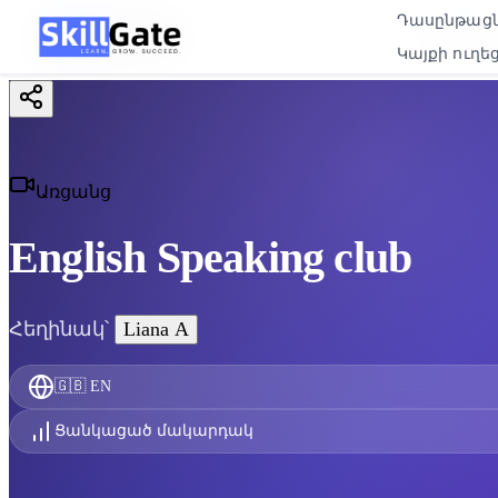
Դասընթաց
Դասընթաց
Կայքի ուղեց
Կայքի ուղեց
Առցանց
English Speaking club
Հեղինակ՝
Liana A
🇬🇧
EN
Ցանկացած մակարդակ