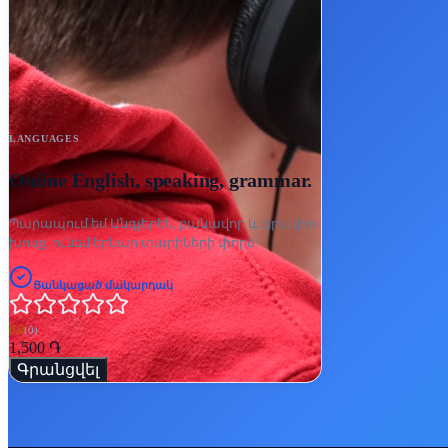
LANGUAGES
Online English, speaking, grammar.
Պարապում եմ Անգլերեն, բանավոր և գրավոր
խոսք, ունեմ երկար տարիների փորձ:
Ցանկացած մակարդակ
0.0
(
0
)
1,500 ֏
Գրանցվել