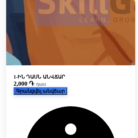
1-ԻՆ ԴԱՍՆ ԱՆՎՃԱՐ
2,000 ֏
/ դաս
Գրանցվել անվճար