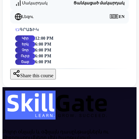
Մակարդակ
Ցանկացած մակարդակ
Լեզու
🇬🇧
EN
ԳՐԱՖԻԿ
12:00 PM
Կիր
6:00 PM
Երկ
6:00 PM
Չոր
6:00 PM
Ուրբ
6:00 PM
Շաբ
Share this course
Բոլոր օնլայն և օֆլայն դասընթացներն ու
միջոցառումները մեկ հարթակում։