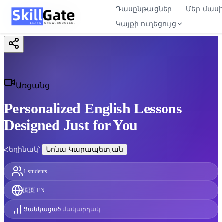
Դասընթացներ
Դասընթացներ
Մեր մաս
Մեր մաս
Կայքի ուղեցույց
Կայքի ուղեցույց
Առցանց
Personalized English Lessons
Designed Just for You
Հեղինակ՝
Նոնա Կարապետյան
1
students
🇬🇧
EN
Ցանկացած մակարդակ