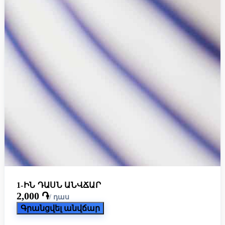
1-ԻՆ ԴԱՍՆ ԱՆՎՃԱՐ
2,000 ֏
/ դաս
Գրանցվել անվճար