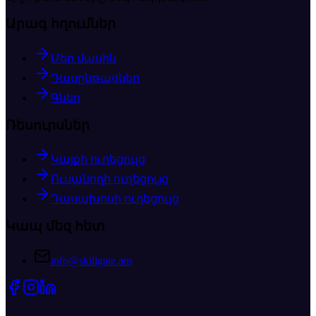
Արագ հղումներ
Մեր մասին
Դասընթացներ
Գներ
Ռեսուրսներ
Կայքի ուղեցույց
Ուսանողի ուղեցույց
Դասախոսի ուղեցույց
Կապ մեզ հետ
info@skillgate.am