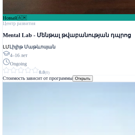
Новый
🇦🇲
Центр развития
Mental Lab - Մենթալ թվաբանության դպրոց
ԼՄ
Լիլիթ Մաթևոսյան
4–16 лет
Ongoing
0.0
(
0
)
Стоимость зависит от программы
Открыть