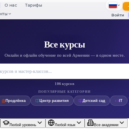
О нас
Тарифы
нты
Войти
English
Русский
Հայերեն
Все курсы
Онлайн и офлайн обучение по всей Армении — в одном месте.
106 курсов
ПОПУЛЯРНЫЕ КАТЕГОРИИ
Продлёнка
Центр развития
Детский сад
IT
Любой уровень
Любой язык
Все академии