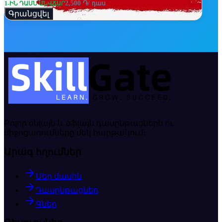
2,500 ֏
/ դաս
1-ԻՆ ԴԱՍՆ ԱՆՎՃԱՐ
Գրանցվել
Առցանց
🇦🇲
Բոլոր օնլայն և օֆլայն դասընթացներն ու
միջոցառումները մեկ հարթակում։
Արագ հղումներ
Մեր մասին
Դասընթացներ
Գներ