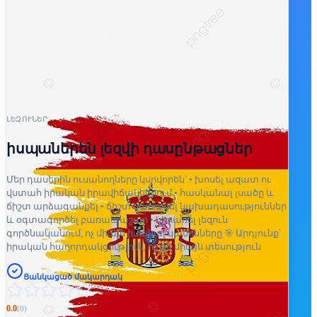
ԼԵԶՈՒՆԵՐ
իսպաներեն լեզվի դասընթացներ
Մեր դասերին ուսանողները կսովորեն՝ • խոսել ազատ ու
վստահ իրական իրավիճակներում • հասկանալ լսածը և
ճիշտ արձագանքել • ճիշտ կառուցել նախադասություններ
և օգտագործել բառապաշար • կիրառել լեզուն
գործնականում, ոչ միայն իմանալ կանոնները 🎯 Արդյունք՝
իրական հաղորդակցություն, ոչ թե միայն տեսություն
Ցանկացած մակարդակ
0.0
(
0
)