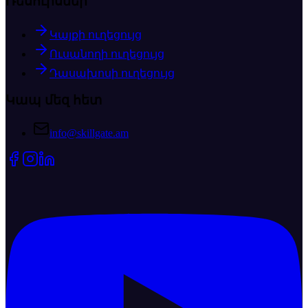
Ռեսուրսներ
Կայքի ուղեցույց
Ուսանողի ուղեցույց
Դասախոսի ուղեցույց
Կապ մեզ հետ
info@skillgate.am