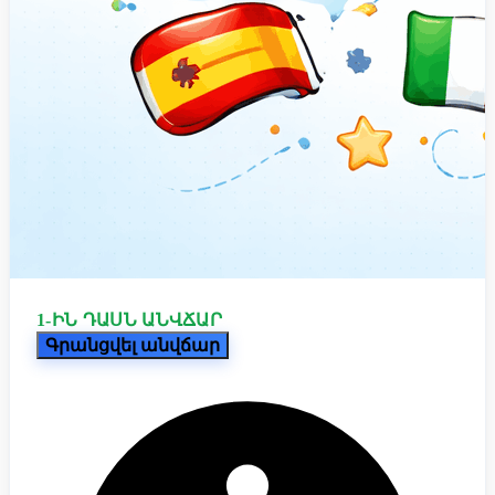
1-ԻՆ ԴԱՍՆ ԱՆՎՃԱՐ
Գրանցվել անվճար