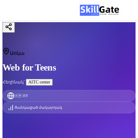
Առկա
Web for Teens
Հեղինակ՝
AITC center
🇦🇲
HY
Ցանկացած մակարդակ