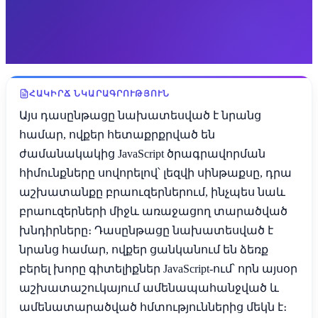
ՀԱԿԻՐՃ ՆԿԱՐԱԳՐՈՒԹՅՈՒՆ
Այս դասընթացը նախատեսված է նրանց
համար, ովքեր հետաքրքրված են
ժամանակակից JavaScript ծրագրավորման
հիմունքները սովորելով՝ լեզվի սինթաքսը, դրա
աշխատանքը բրաուզերներում, ինչպես նաև
բրաուզերների միջև առաջացող տարածված
խնդիրները։ Դասընթացը նախատեսված է
նրանց համար, ովքեր ցանկանում են ձեռք
բերել խորը գիտելիքներ JavaScript-ում՝ որն այսօր
աշխատաշուկայում ամենապահանջված և
ամենատարածված հմտություններից մեկն է։